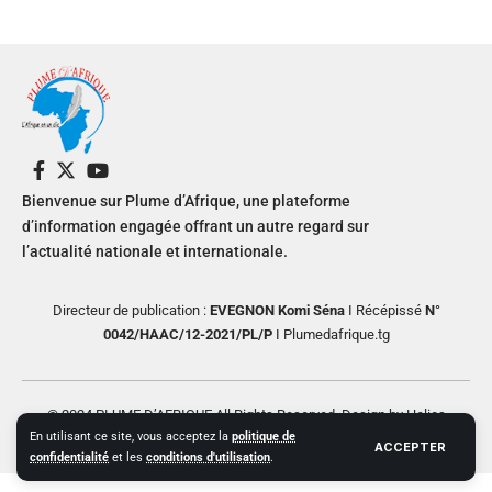
Bienvenue sur Plume d’Afrique, une plateforme
d’information engagée offrant un autre regard sur
l’actualité nationale et internationale.
Directeur de publication :
EVEGNON Komi Séna
I Récépissé
N°
0042/HAAC/12-2021/PL/P
I Plumedafrique.tg
© 2024 PLUME D’AFRIQUE All Rights Reserved. Design by Helios
En utilisant ce site, vous acceptez la
politique de
Creative
ACCEPTER
confidentialité
et les
conditions d'utilisation
.