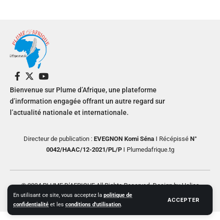
Bienvenue sur Plume d’Afrique, une plateforme
d’information engagée offrant un autre regard sur
l’actualité nationale et internationale.
Directeur de publication :
EVEGNON Komi Séna
I Récépissé
N°
0042/HAAC/12-2021/PL/P
I Plumedafrique.tg
© 2024 PLUME D’AFRIQUE All Rights Reserved. Design by Helios
En utilisant ce site, vous acceptez la
politique de
Creative
ACCEPTER
confidentialité
et les
conditions d'utilisation
.