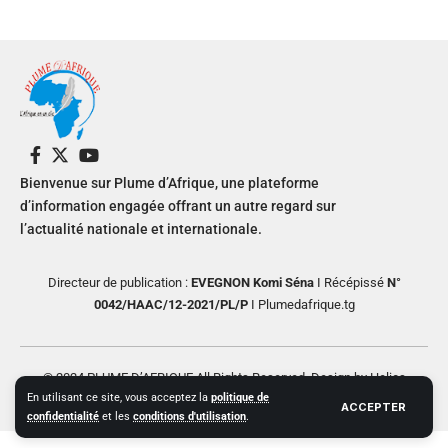
Bienvenue sur Plume d’Afrique, une plateforme
d’information engagée offrant un autre regard sur
l’actualité nationale et internationale.
Directeur de publication :
EVEGNON Komi Séna
I Récépissé
N°
0042/HAAC/12-2021/PL/P
I Plumedafrique.tg
© 2024 PLUME D’AFRIQUE All Rights Reserved. Design by Helios
En utilisant ce site, vous acceptez la
politique de
Creative
ACCEPTER
confidentialité
et les
conditions d'utilisation
.