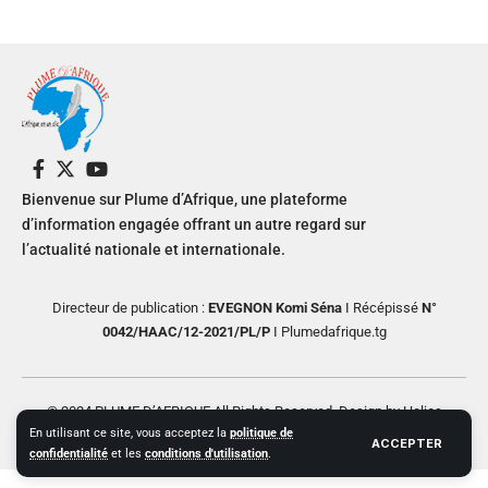
Bienvenue sur Plume d’Afrique, une plateforme
d’information engagée offrant un autre regard sur
l’actualité nationale et internationale.
Directeur de publication :
EVEGNON Komi Séna
I Récépissé
N°
0042/HAAC/12-2021/PL/P
I Plumedafrique.tg
© 2024 PLUME D’AFRIQUE All Rights Reserved. Design by Helios
En utilisant ce site, vous acceptez la
politique de
Creative
ACCEPTER
confidentialité
et les
conditions d'utilisation
.