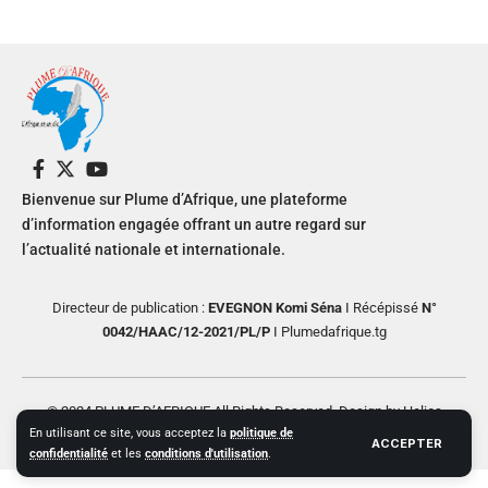
Bienvenue sur Plume d’Afrique, une plateforme
d’information engagée offrant un autre regard sur
l’actualité nationale et internationale.
Directeur de publication :
EVEGNON Komi Séna
I Récépissé
N°
0042/HAAC/12-2021/PL/P
I Plumedafrique.tg
© 2024 PLUME D’AFRIQUE All Rights Reserved. Design by Helios
En utilisant ce site, vous acceptez la
politique de
Creative
ACCEPTER
confidentialité
et les
conditions d'utilisation
.