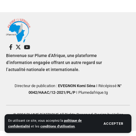
Bienvenue sur Plume d’Afrique, une plateforme
d’information engagée offrant un autre regard sur
l’actualité nationale et internationale.
Directeur de publication :
EVEGNON Komi Séna
I Récépissé
N°
0042/HAAC/12-2021/PL/P
I Plumedafrique.tg
© 2024 PLUME D’AFRIQUE All Rights Reserved. Design by Helios
En utilisant ce site, vous acceptez la
politique de
Creative
ACCEPTER
confidentialité
et les
conditions d'utilisation
.