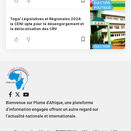
ELECTION
POLITIQUE
Togo/ Législatives et Régionales 2024:
la CENI opte pour le désengorgement et
la délocalisation des CRV
ELECTION
Bienvenue sur Plume d’Afrique, une plateforme
d’information engagée offrant un autre regard sur
l’actualité nationale et internationale.