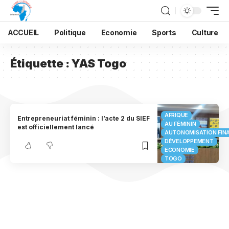
ACCUEIL
Politique
Economie
Sports
Culture
Étiquette :
YAS Togo
AFRIQUE
Entrepreneuriat féminin : l’acte 2 du SIEF
AU FÉMININ
est officiellement lancé
AUTONOMISATION FIN
DÉVELOPPEMENT
ECONOMIE
TOGO