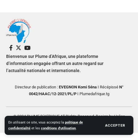
Bienvenue sur Plume d’Afrique, une plateforme
d’information engagée offrant un autre regard sur
l’actualité nationale et internationale.
Directeur de publication :
EVEGNON Komi Séna
I Récépissé
N°
0042/HAAC/12-2021/PL/P
I Plumedafrique.tg
© 2024 PLUME D’AFRIQUE All Rights Reserved. Design by Helios
En utilisant ce site, vous acceptez la
politique de
Creative
ACCEPTER
confidentialité
et les
conditions d'utilisation
.