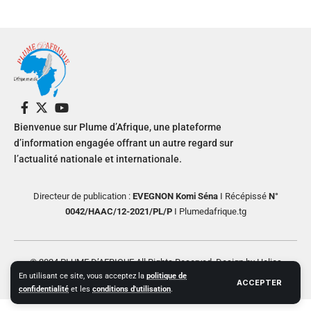
Bienvenue sur Plume d’Afrique, une plateforme
d’information engagée offrant un autre regard sur
l’actualité nationale et internationale.
Directeur de publication :
EVEGNON Komi Séna
I Récépissé
N°
0042/HAAC/12-2021/PL/P
I Plumedafrique.tg
© 2024 PLUME D’AFRIQUE All Rights Reserved. Design by Helios
En utilisant ce site, vous acceptez la
politique de
Creative
ACCEPTER
confidentialité
et les
conditions d'utilisation
.