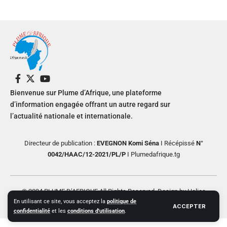
Bienvenue sur Plume d’Afrique, une plateforme
d’information engagée offrant un autre regard sur
l’actualité nationale et internationale.
Directeur de publication :
EVEGNON Komi Séna
I Récépissé
N°
0042/HAAC/12-2021/PL/P
I Plumedafrique.tg
© 2024 PLUME D’AFRIQUE All Rights Reserved. Design by Helios
En utilisant ce site, vous acceptez la
politique de
Creative
ACCEPTER
confidentialité
et les
conditions d'utilisation
.