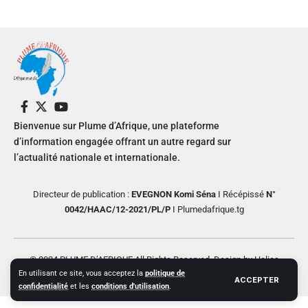
Bienvenue sur Plume d’Afrique, une plateforme
d’information engagée offrant un autre regard sur
l’actualité nationale et internationale.
Directeur de publication :
EVEGNON Komi Séna
I Récépissé
N°
0042/HAAC/12-2021/PL/P
I Plumedafrique.tg
© 2024 PLUME D’AFRIQUE All Rights Reserved. Design by Helios
En utilisant ce site, vous acceptez la
politique de
Creative
ACCEPTER
confidentialité
et les
conditions d'utilisation
.