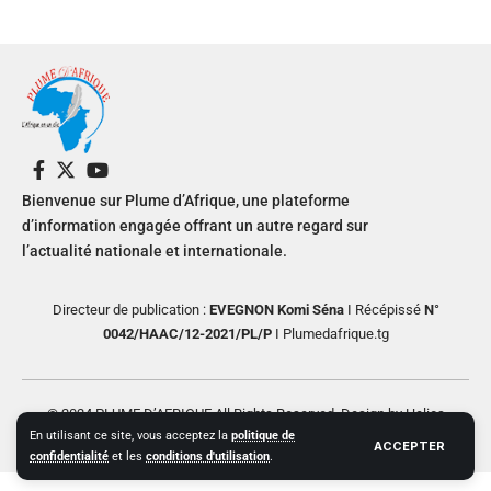
Bienvenue sur Plume d’Afrique, une plateforme
d’information engagée offrant un autre regard sur
l’actualité nationale et internationale.
Directeur de publication :
EVEGNON Komi Séna
I Récépissé
N°
0042/HAAC/12-2021/PL/P
I Plumedafrique.tg
© 2024 PLUME D’AFRIQUE All Rights Reserved. Design by Helios
En utilisant ce site, vous acceptez la
politique de
Creative
ACCEPTER
confidentialité
et les
conditions d'utilisation
.