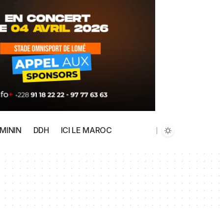
MININ
DDH
ICI LE MAROC