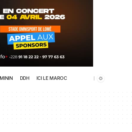
MININ
DDH
ICI LE MAROC