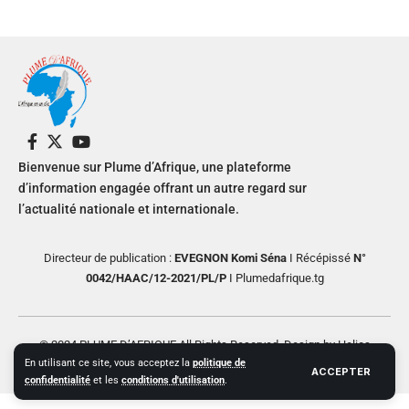
Bienvenue sur Plume d’Afrique, une plateforme
d’information engagée offrant un autre regard sur
l’actualité nationale et internationale.
Directeur de publication :
EVEGNON Komi Séna
I Récépissé
N°
0042/HAAC/12-2021/PL/P
I Plumedafrique.tg
© 2024 PLUME D’AFRIQUE All Rights Reserved. Design by Helios
En utilisant ce site, vous acceptez la
politique de
Creative
ACCEPTER
confidentialité
et les
conditions d'utilisation
.