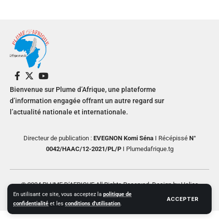
Bienvenue sur Plume d’Afrique, une plateforme
d’information engagée offrant un autre regard sur
l’actualité nationale et internationale.
Directeur de publication :
EVEGNON Komi Séna
I Récépissé
N°
0042/HAAC/12-2021/PL/P
I Plumedafrique.tg
© 2024 PLUME D’AFRIQUE All Rights Reserved. Design by Helios
En utilisant ce site, vous acceptez la
politique de
Creative
ACCEPTER
confidentialité
et les
conditions d'utilisation
.