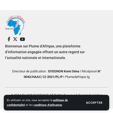
Bienvenue sur Plume d’Afrique, une plateforme
d’information engagée offrant un autre regard sur
l’actualité nationale et internationale.
Directeur de publication :
EVEGNON Komi Séna
I Récépissé
N°
0042/HAAC/12-2021/PL/P
I Plumedafrique.tg
© 2024 PLUME D’AFRIQUE All Rights Reserved. Design by Helios
En utilisant ce site, vous acceptez la
politique de
Creative
ACCEPTER
confidentialité
et les
conditions d'utilisation
.