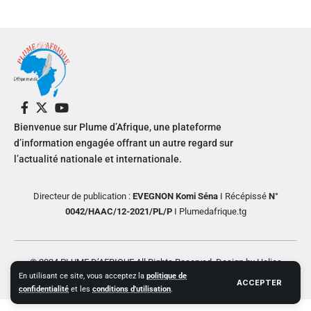
Bienvenue sur Plume d’Afrique, une plateforme
d’information engagée offrant un autre regard sur
l’actualité nationale et internationale.
Directeur de publication :
EVEGNON Komi Séna
I Récépissé
N°
0042/HAAC/12-2021/PL/P
I Plumedafrique.tg
© 2024 PLUME D’AFRIQUE All Rights Reserved. Design by Helios
En utilisant ce site, vous acceptez la
politique de
Creative
ACCEPTER
confidentialité
et les
conditions d'utilisation
.