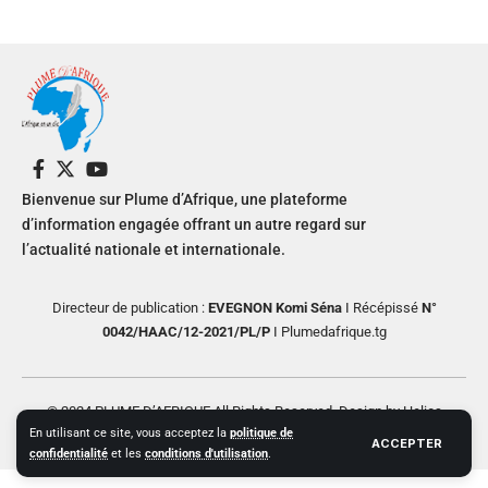
Bienvenue sur Plume d’Afrique, une plateforme
d’information engagée offrant un autre regard sur
l’actualité nationale et internationale.
Directeur de publication :
EVEGNON Komi Séna
I Récépissé
N°
0042/HAAC/12-2021/PL/P
I Plumedafrique.tg
© 2024 PLUME D’AFRIQUE All Rights Reserved. Design by Helios
En utilisant ce site, vous acceptez la
politique de
Creative
ACCEPTER
confidentialité
et les
conditions d'utilisation
.