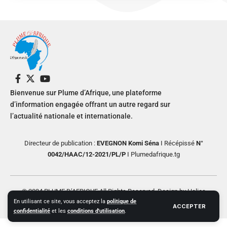
Bienvenue sur Plume d’Afrique, une plateforme
d’information engagée offrant un autre regard sur
l’actualité nationale et internationale.
Directeur de publication :
EVEGNON Komi Séna
I Récépissé
N°
0042/HAAC/12-2021/PL/P
I Plumedafrique.tg
© 2024 PLUME D’AFRIQUE All Rights Reserved. Design by Helios
En utilisant ce site, vous acceptez la
politique de
Creative
ACCEPTER
confidentialité
et les
conditions d'utilisation
.