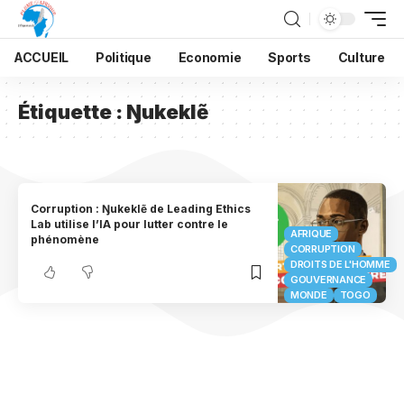
ACCUEIL
Politique
Economie
Sports
Culture
Étiquette :
Ŋukeklẽ
Corruption : Ŋukeklẽ de Leading Ethics
Lab utilise l’IA pour lutter contre le
AFRIQUE
phénomène
CORRUPTION
DROITS DE L'HOMME
GOUVERNANCE
MONDE
TOGO