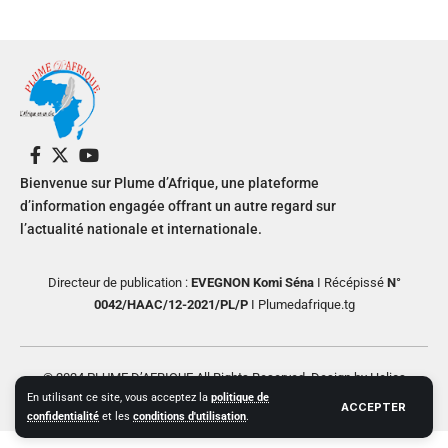
Bienvenue sur Plume d’Afrique, une plateforme
d’information engagée offrant un autre regard sur
l’actualité nationale et internationale.
Directeur de publication :
EVEGNON Komi Séna
I Récépissé
N°
0042/HAAC/12-2021/PL/P
I Plumedafrique.tg
© 2024 PLUME D’AFRIQUE All Rights Reserved. Design by Helios
En utilisant ce site, vous acceptez la
politique de
Creative
ACCEPTER
confidentialité
et les
conditions d'utilisation
.