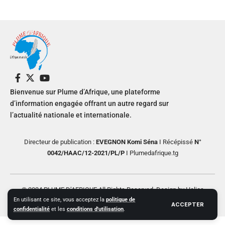
Bienvenue sur Plume d’Afrique, une plateforme
d’information engagée offrant un autre regard sur
l’actualité nationale et internationale.
Directeur de publication :
EVEGNON Komi Séna
I Récépissé
N°
0042/HAAC/12-2021/PL/P
I Plumedafrique.tg
© 2024 PLUME D’AFRIQUE All Rights Reserved. Design by Helios
En utilisant ce site, vous acceptez la
politique de
Creative
ACCEPTER
confidentialité
et les
conditions d'utilisation
.