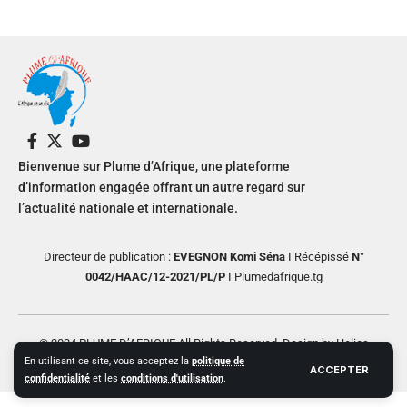
Bienvenue sur Plume d’Afrique, une plateforme
d’information engagée offrant un autre regard sur
l’actualité nationale et internationale.
Directeur de publication :
EVEGNON Komi Séna
I Récépissé
N°
0042/HAAC/12-2021/PL/P
I Plumedafrique.tg
© 2024 PLUME D’AFRIQUE All Rights Reserved. Design by Helios
En utilisant ce site, vous acceptez la
politique de
Creative
ACCEPTER
confidentialité
et les
conditions d'utilisation
.