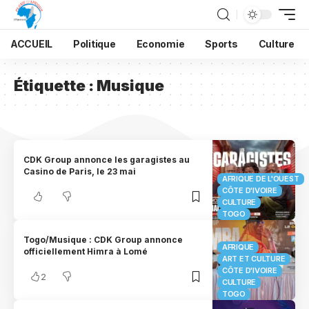
ACCUEIL
Politique
Economie
Sports
Culture
Étiquette :
Musique
CDK Group annonce les garagistes au
Casino de Paris, le 23 mai
AFRIQUE DE L'OUEST
CÔTE D'IVOIRE
CULTURE
TOGO
Togo/Musique : CDK Group annonce
AFRIQUE
officiellement Himra à Lomé
ART ET CULTURE
CÔTE D'IVOIRE
2
CULTURE
TOGO