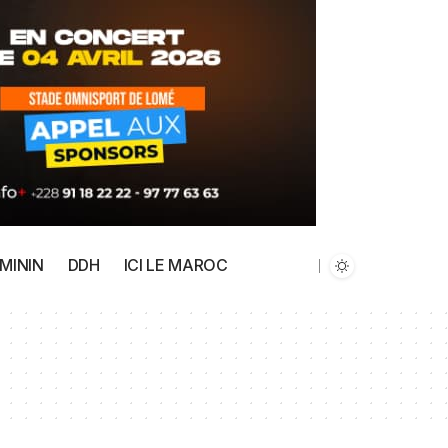
MININ
DDH
ICI LE MAROC