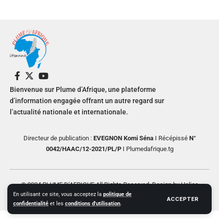
Bienvenue sur Plume d’Afrique, une plateforme
d’information engagée offrant un autre regard sur
l’actualité nationale et internationale.
Directeur de publication :
EVEGNON Komi Séna
I Récépissé
N°
0042/HAAC/12-2021/PL/P
I Plumedafrique.tg
© 2024 PLUME D’AFRIQUE All Rights Reserved. Design by Helios
En utilisant ce site, vous acceptez la
politique de
Creative
ACCEPTER
confidentialité
et les
conditions d'utilisation
.