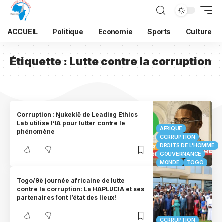
ACCUEIL
Politique
Economie
Sports
Culture
Étiquette :
Lutte contre la corruption
Corruption : Ŋukeklẽ de Leading Ethics
Lab utilise l’IA pour lutter contre le
AFRIQUE
phénomène
CORRUPTION
DROITS DE L'HOMME
GOUVERNANCE
MONDE
TOGO
Togo/9è journée africaine de lutte
contre la corruption: La HAPLUCIA et ses
partenaires font l’état des lieux!
CORRUPTION