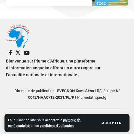
TOGO
Bienvenue sur Plume d’Afrique, une plateforme
d’information engagée offrant un autre regard sur
l’actualité nationale et internationale.
Directeur de publication :
EVEGNON Komi Séna
I Récépissé
N°
0042/HAAC/12-2021/PL/P
I Plumedafrique.tg
© 2024 PLUME D’AFRIQUE All Rights Reserved. Design by Helios
En utilisant ce site, vous acceptez la
politique de
ACCEPTER
Creative
confidentialité
et les
conditions d'utilisation
.