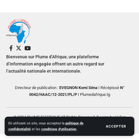
Bienvenue sur Plume d’Afrique, une plateforme
d’information engagée offrant un autre regard sur
l’actualité nationale et internationale.
Directeur de publication :
EVEGNON Komi Séna
I Récépissé
N°
0042/HAAC/12-2021/PL/P
I Plumedafrique.tg
© 2024 PLUME D’AFRIQUE All Rights Reserved. Design by Helios
En utilisant ce site, vous acceptez la
politique de
Creative
ACCEPTER
confidentialité
et les
conditions d'utilisation
.