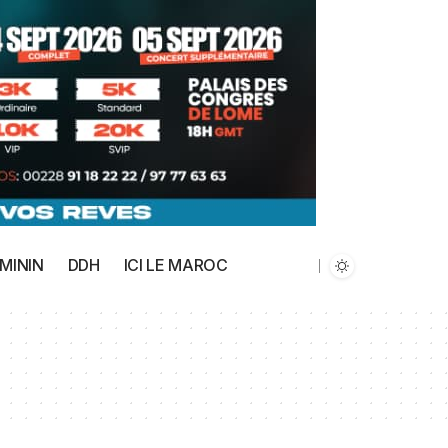
MININ
DDH
ICI LE MAROC