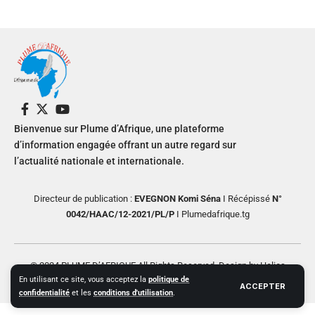
Bienvenue sur Plume d’Afrique, une plateforme
d’information engagée offrant un autre regard sur
l’actualité nationale et internationale.
Directeur de publication :
EVEGNON Komi Séna
I Récépissé
N°
0042/HAAC/12-2021/PL/P
I Plumedafrique.tg
© 2024 PLUME D’AFRIQUE All Rights Reserved. Design by Helios
En utilisant ce site, vous acceptez la
politique de
Creative
ACCEPTER
confidentialité
et les
conditions d'utilisation
.