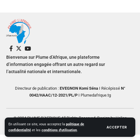
Bienvenue sur Plume d’Afrique, une plateforme
d’information engagée offrant un autre regard sur
l’actualité nationale et internationale.
Directeur de publication :
EVEGNON Komi Séna
I Récépissé
N°
0042/HAAC/12-2021/PL/P
I Plumedafrique.tg
© 2024 PLUME D’AFRIQUE All Rights Reserved. Design by Helios
En utilisant ce site, vous acceptez la
politique de
Creative
ACCEPTER
confidentialité
et les
conditions d'utilisation
.