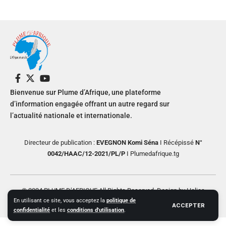
Bienvenue sur Plume d’Afrique, une plateforme
d’information engagée offrant un autre regard sur
l’actualité nationale et internationale.
Directeur de publication :
EVEGNON Komi Séna
I Récépissé
N°
0042/HAAC/12-2021/PL/P
I Plumedafrique.tg
© 2024 PLUME D’AFRIQUE All Rights Reserved. Design by Helios
En utilisant ce site, vous acceptez la
politique de
Creative
ACCEPTER
confidentialité
et les
conditions d'utilisation
.