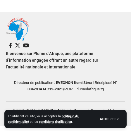
Bienvenue sur Plume d’Afrique, une plateforme
d’information engagée offrant un autre regard sur
l’actualité nationale et internationale.
Directeur de publication :
EVEGNON Komi Séna
I Récépissé
N°
0042/HAAC/12-2021/PL/P
I Plumedafrique.tg
© 2024 PLUME D’AFRIQUE All Rights Reserved. Design by Helios
En utilisant ce site, vous acceptez la
politique de
Creative
ACCEPTER
confidentialité
et les
conditions d'utilisation
.