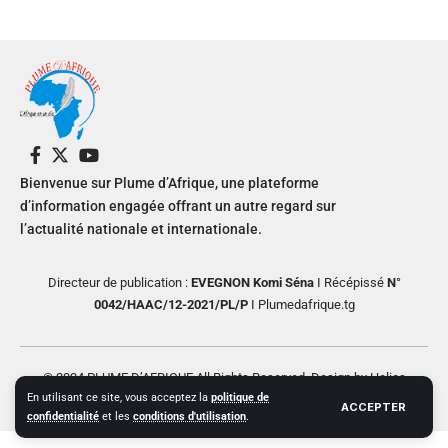
Bienvenue sur Plume d’Afrique, une plateforme
d’information engagée offrant un autre regard sur
l’actualité nationale et internationale.
Directeur de publication :
EVEGNON Komi Séna
I Récépissé
N°
0042/HAAC/12-2021/PL/P
I Plumedafrique.tg
© 2024 PLUME D’AFRIQUE All Rights Reserved. Design by Helios
En utilisant ce site, vous acceptez la
politique de
Creative
ACCEPTER
confidentialité
et les
conditions d'utilisation
.