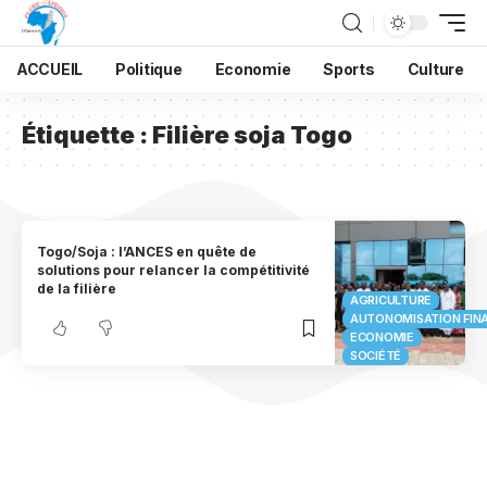
ACCUEIL
Politique
Economie
Sports
Culture
Étiquette :
Filière soja Togo
Togo/Soja : l’ANCES en quête de
solutions pour relancer la compétitivité
de la filière
AGRICULTURE
AUTONOMISATION FIN
ECONOMIE
SOCIÉTÉ