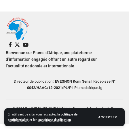
Bienvenue sur Plume d’Afrique, une plateforme
d’information engagée offrant un autre regard sur
l’actualité nationale et internationale.
Directeur de publication :
EVEGNON Komi Séna
I Récépissé
N°
0042/HAAC/12-2021/PL/P
I Plumedafrique.tg
© 2024 PLUME D’AFRIQUE All Rights Reserved. Design by Helios
En utilisant ce site, vous acceptez la
politique de
Creative
ACCEPTER
confidentialité
et les
conditions d'utilisation
.