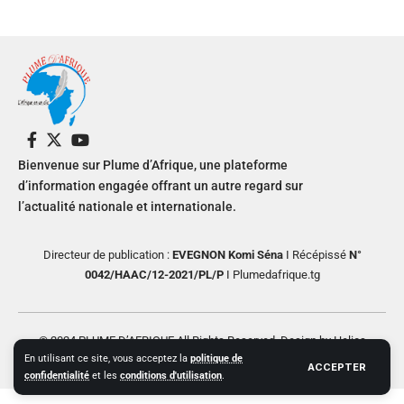
Bienvenue sur Plume d’Afrique, une plateforme
d’information engagée offrant un autre regard sur
l’actualité nationale et internationale.
Directeur de publication :
EVEGNON Komi Séna
I Récépissé
N°
0042/HAAC/12-2021/PL/P
I Plumedafrique.tg
© 2024 PLUME D’AFRIQUE All Rights Reserved. Design by Helios
En utilisant ce site, vous acceptez la
politique de
Creative
ACCEPTER
confidentialité
et les
conditions d'utilisation
.