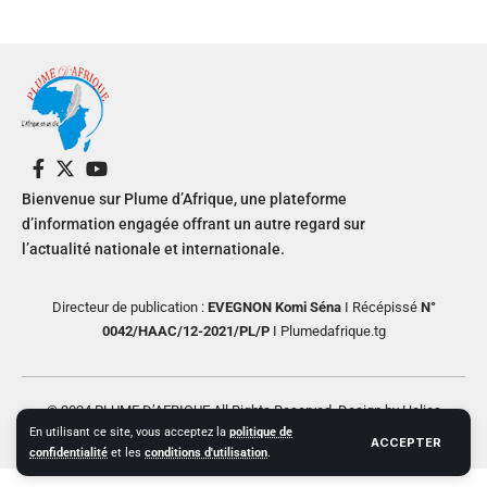
Bienvenue sur Plume d’Afrique, une plateforme
d’information engagée offrant un autre regard sur
l’actualité nationale et internationale.
Directeur de publication :
EVEGNON Komi Séna
I Récépissé
N°
0042/HAAC/12-2021/PL/P
I Plumedafrique.tg
© 2024 PLUME D’AFRIQUE All Rights Reserved. Design by Helios
En utilisant ce site, vous acceptez la
politique de
Creative
ACCEPTER
confidentialité
et les
conditions d'utilisation
.