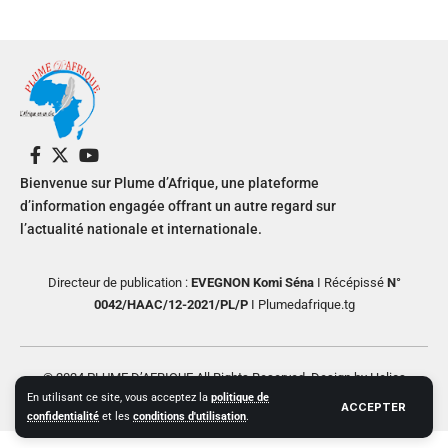
Bienvenue sur Plume d’Afrique, une plateforme
d’information engagée offrant un autre regard sur
l’actualité nationale et internationale.
Directeur de publication :
EVEGNON Komi Séna
I Récépissé
N°
0042/HAAC/12-2021/PL/P
I Plumedafrique.tg
© 2024 PLUME D’AFRIQUE All Rights Reserved. Design by Helios
En utilisant ce site, vous acceptez la
politique de
Creative
ACCEPTER
confidentialité
et les
conditions d'utilisation
.