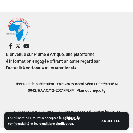
Bienvenue sur Plume d’Afrique, une plateforme
d’information engagée offrant un autre regard sur
l’actualité nationale et internationale.
Directeur de publication :
EVEGNON Komi Séna
I Récépissé
N°
0042/HAAC/12-2021/PL/P
I Plumedafrique.tg
© 2024 PLUME D’AFRIQUE All Rights Reserved. Design by Helios
En utilisant ce site, vous acceptez la
politique de
Creative
ACCEPTER
confidentialité
et les
conditions d'utilisation
.