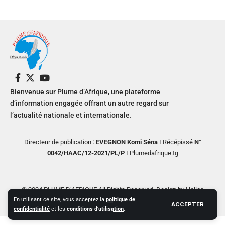
Bienvenue sur Plume d’Afrique, une plateforme
d’information engagée offrant un autre regard sur
l’actualité nationale et internationale.
Directeur de publication :
EVEGNON Komi Séna
I Récépissé
N°
0042/HAAC/12-2021/PL/P
I Plumedafrique.tg
© 2024 PLUME D’AFRIQUE All Rights Reserved. Design by Helios
En utilisant ce site, vous acceptez la
politique de
Creative
ACCEPTER
confidentialité
et les
conditions d'utilisation
.