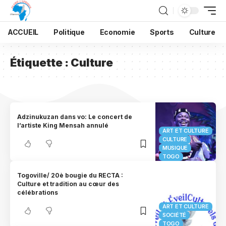
ACCUEIL
Politique
Economie
Sports
Culture
Étiquette :
Culture
Adzinukuzan dans vo: Le concert de
l’artiste King Mensah annulé
ART ET CULTURE
CULTURE
MUSIQUE
TOGO
Togoville/ 20è bougie du RECTA :
Culture et tradition au cœur des
célébrations
ART ET CULTURE
SOCIÉTÉ
TOGO