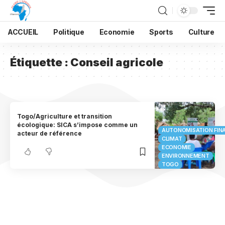
ACCUEIL
Politique
Economie
Sports
Culture
Étiquette :
Conseil agricole
Togo/Agriculture et transition
écologique: SICA s’impose comme un
AUTONOMISATION FIN
acteur de référence
CLIMAT
ECONOMIE
ENVIRONNEMENT
TOGO