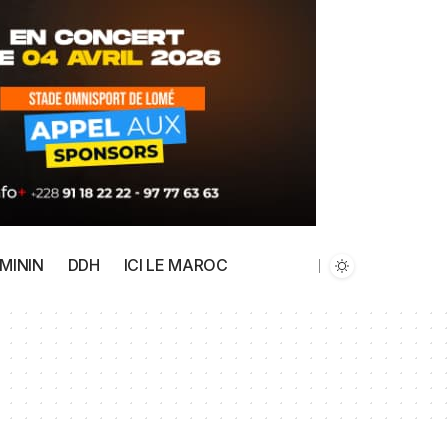
MININ
DDH
ICI LE MAROC