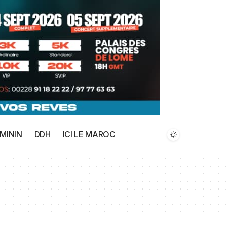
MININ
DDH
ICI LE MAROC