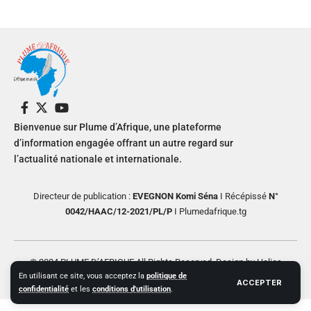
Bienvenue sur Plume d’Afrique, une plateforme
d’information engagée offrant un autre regard sur
l’actualité nationale et internationale.
Directeur de publication :
EVEGNON Komi Séna
I Récépissé
N°
0042/HAAC/12-2021/PL/P
I Plumedafrique.tg
© 2024 PLUME D’AFRIQUE All Rights Reserved. Design by Helios
En utilisant ce site, vous acceptez la
politique de
Creative
ACCEPTER
confidentialité
et les
conditions d'utilisation
.