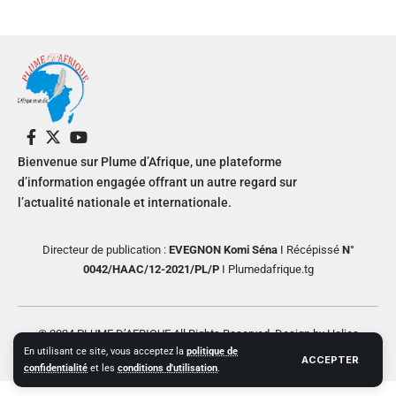
Bienvenue sur Plume d’Afrique, une plateforme
d’information engagée offrant un autre regard sur
l’actualité nationale et internationale.
Directeur de publication :
EVEGNON Komi Séna
I Récépissé
N°
0042/HAAC/12-2021/PL/P
I Plumedafrique.tg
© 2024 PLUME D’AFRIQUE All Rights Reserved. Design by Helios
En utilisant ce site, vous acceptez la
politique de
Creative
ACCEPTER
confidentialité
et les
conditions d'utilisation
.