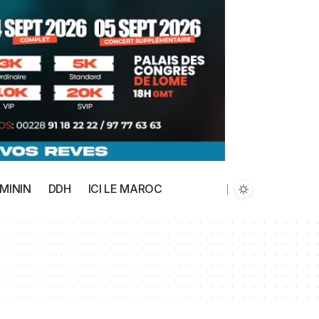
MININ
DDH
ICI LE MAROC