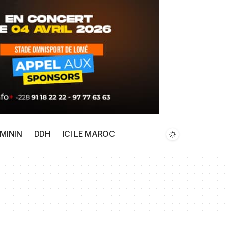
MININ
DDH
ICI LE MAROC